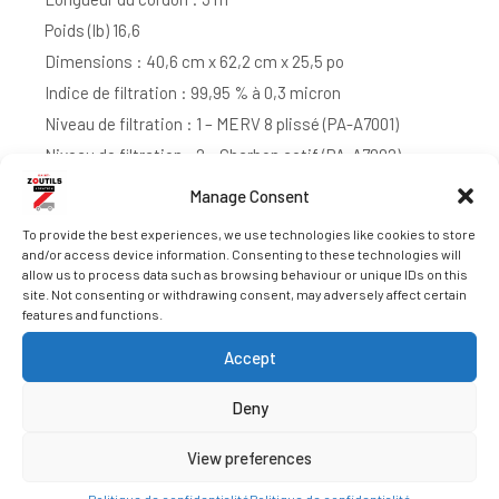
Poids (lb) 16,6
Dimensions : 40,6 cm x 62,2 cm x 25,5 po
Indice de filtration : 99,95 % à 0,3 micron
Niveau de filtration : 1 – MERV 8 plissé (PA-A7001)
Niveau de filtration : 2 – Charbon actif (PA-A7002)
Niveau de filtration : 3 – HEPA H13 (PA-A7003)
Manage Consent
Certification : cETLus
To provide the best experiences, we use technologies like cookies to store
Garantie : 1 an
and/or access device information. Consenting to these technologies will
allow us to process data such as browsing behaviour or unique IDs on this
site. Not consenting or withdrawing consent, may adversely affect certain
features and functions.
Accept
Deny
DEMANDER UN DEVIS
View preferences