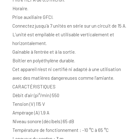
Horaire.
Prise auxiliaire GFCI.
Connectez jusqu’à 7 unités en série sur un circuit de 15 A.
L’unité est empilable et utilisable verticalement et
horizontalement.
Gainable à l’entrée et à la sortie.
Boîtier en polyéthylène durable.
Cet appareil n’est ni certifié ni adapté à une utilisation
avec des matières dangereuses comme l’amiante.
CARACTÉRISTIQUES
Débit d’air (pi³/min) 550
Tension (V) 115 V
Ampérage (A) 1,9 A
Niveau sonore (décibels) 65 dB
Température de fonctionnement : -10 °C à 65 °C
Longueur du cordon : 3 m