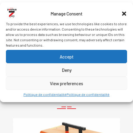
Manage Consent
To provide the best experiences, we use technologies like cookies to store
and/or access device information. Consenting to these technologies will
DEMANDER UN DEVIS
allow us to process data such as browsing behaviour or unique IDs on this
site. Not consenting or withdrawing consent, may adversely affect certain
features and functions.
Accept
Deny
View preferences
Related Products
Politique de confidentialité
Politique de confidentialité