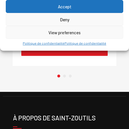
Accept
Achat ou Location
Deny
NACELLE 85′ MAT DROIT AVEC JIB – 4X4
View preferences
Politique de confidentialité
Politique de confidentialité
DEMANDER UN DEVIS
À PROPOS DE SAINT-ZOUTILS