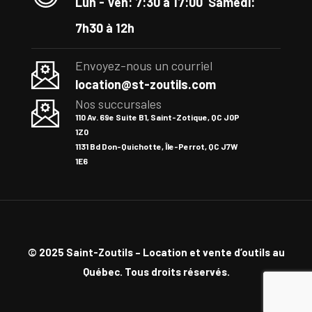
Lun - Ven: 7:30 à 17:00
Samedi:
7h30 à 12h
Envoyez-nous un courriel
location@st-zoutils.com
Nos succursales
110 Av. 69e Suite B1, Saint-Zotique, QC J0P
1Z0
1131 Bd Don-Quichotte, Île-Perrot, QC J7W
1E6
© 2025 Saint-Zoutils – Location et vente d’outils au
Québec.
Tous droits réservés.