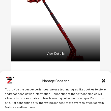
View Details
NACELLE 85′ MAT DROIT
AVEC JIB, 4 X 4
Manage Consent
To provide the best experiences, we use technologies like cookies to store
Achat ou
Prix total de la
and/or access device information. Consenting to these technologies will
location
allow us to process data such as browsing behaviour or unique IDs on this
Location
Incl. taxes
site. Not consenting or withdrawing consent, may adversely affect certain
features and functions.