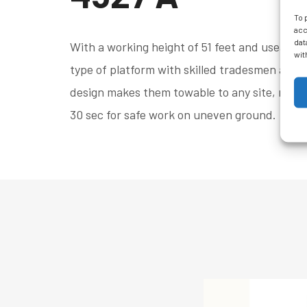
To 
acc
dat
With a working height of 51 feet and useable 
wit
type of platform with skilled tradesmen and
design makes them towable to any site, no CD
30 sec for safe work on uneven ground.