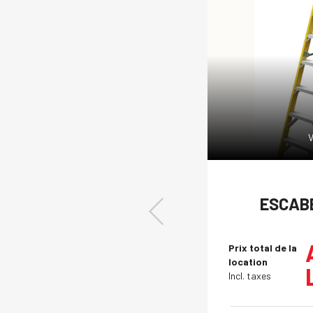
V
ESCABE
Prix total de la
location
Incl. taxes