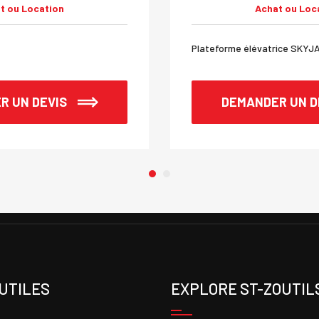
t ou Location
Achat ou Loc
Plateforme élévatrice SKYJ
R UN DEVIS
DEMANDER UN D
 UTILES
EXPLORE ST-ZOUTIL