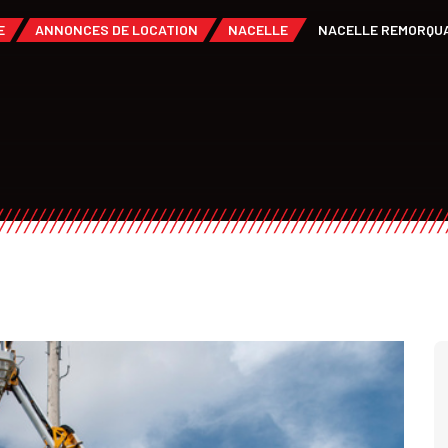
E
ANNONCES DE LOCATION
NACELLE
NACELLE REMORQU