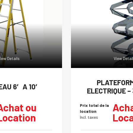
iew Details
View Detai
PLATEFORM
AU 6′ A 10′
ELECTRIQUE – 
Achat ou
Acha
Prix total de la
location
Location
Loca
Incl. taxes