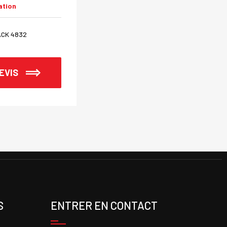
ation
Achat ou Location
ACK 4832
Échelle / escabeau
EVIS
DEMANDER UN DEVIS
S
ENTRER EN CONTACT