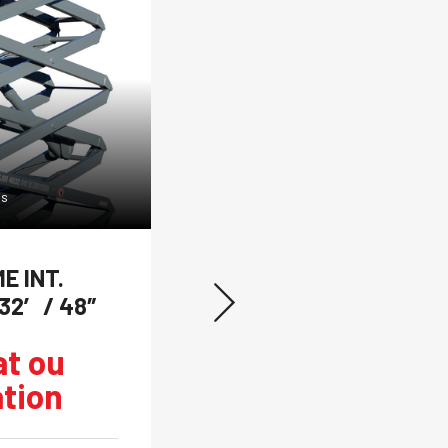
ls
View Details
E INT.
ECHELLE/ESCABE
32′ / 48″
ECHELLEX 22′ / 
t ou
Achat o
Prix total de la
location
tion
Locatio
Incl. taxes