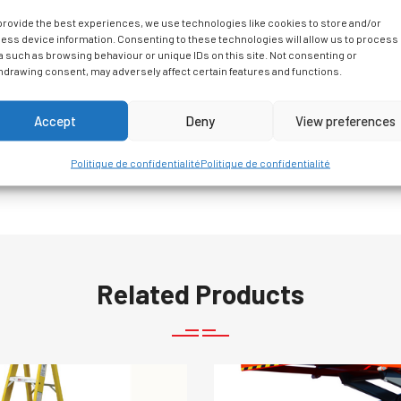
provide the best experiences, we use technologies like cookies to store and/or
ess device information. Consenting to these technologies will allow us to process
a such as browsing behaviour or unique IDs on this site. Not consenting or
both in and outdoors, the 4527 A is the most popular
hdrawing consent, may adversely affect certain features and functions.
 local communities. The compact and lightweight
L required. Hydraulic outriggers set-up in less than
Accept
Deny
View preferences
Politique de confidentialité
Politique de confidentialité
Related Products