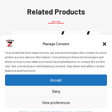
Related Products
Manage Consent
To provide the best experiences, we use technologies like cookies to store
and/or access device information. Consenting to these technologies will
allow us to process data such as browsing behaviour or unique IDs on this
site. Not consenting or withdrawing consent, may adversely affect certain
features and functions.
Accept
View Details
Deny
View preferences
Politique de confidentialité
Politique de confidentialité