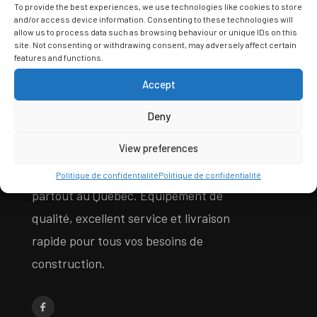
To provide the best experiences, we use technologies like cookies to store
and/or access device information. Consenting to these technologies will
allow us to process data such as browsing behaviour or unique IDs on this
site. Not consenting or withdrawing consent, may adversely affect certain
features and functions.
Accept
À PROPOS DE SAINT-ZOUTILS
Deny
View preferences
Location et vente d’outils fiables
Politique de confidentialité
Politique de confidentialité
partout au Québec. Équipement de
qualité, excellent service et livraison
rapide pour tous vos besoins de
construction.