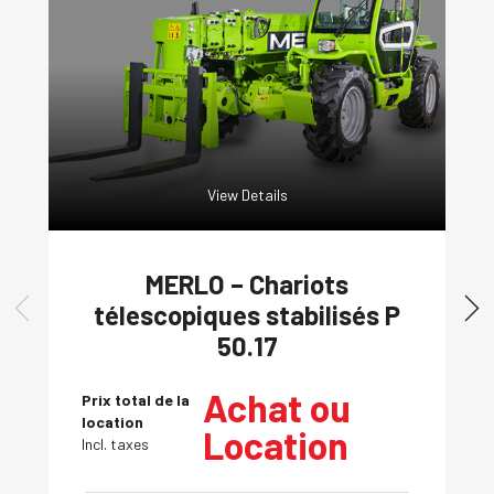
View Details
MERLO – Chariots
télescopiques stabilisés P
50.17
Achat ou
Prix total de la
location
Location
Incl. taxes