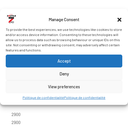
Envergure à la portée maximale (m)
Manage Consent
4′ 6 »
To provide the best experiences, we use technologies like cookies to store
and/or access device information. Consenting to these technologies will
4′ 6 »
allow us to process data such as browsing behaviour or unique IDs on this
site. Not consenting or withdrawing consent, may adversely affect certain
features and functions.
Capacité à la hauteur maximale de
levage (kg)
Accept
Deny
5000
5000
View preferences
Politique de confidentialité
Politique de confidentialité
Capacité à l’envergure maximale (kg)
2900
2900