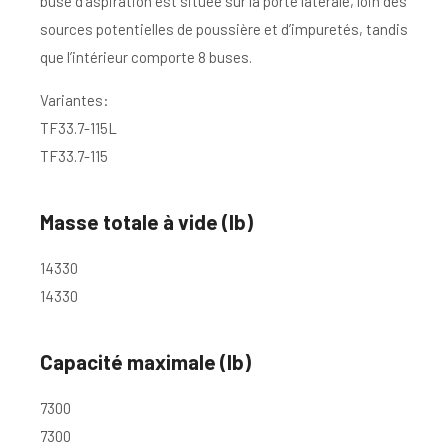
buse d’aspiration est située sur la porte latérale, loin des
sources potentielles de poussière et d’impuretés, tandis
que l’intérieur comporte 8 buses.
Variantes:
TF33.7-115L
TF33.7-115
Masse totale à vide (lb)
14330
14330
Capacité maximale (lb)
7300
7300