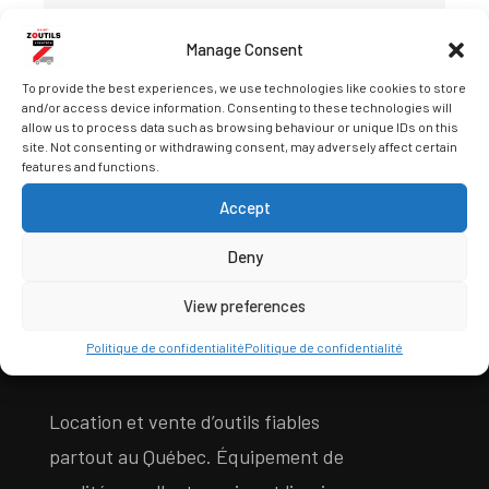
Manage Consent
DEMANDER UN DEVIS
To provide the best experiences, we use technologies like cookies to store
and/or access device information. Consenting to these technologies will
allow us to process data such as browsing behaviour or unique IDs on this
site. Not consenting or withdrawing consent, may adversely affect certain
features and functions.
Accept
Deny
View preferences
À PROPOS DE SAINT-ZOUTILS
Politique de confidentialité
Politique de confidentialité
Location et vente d’outils fiables
partout au Québec. Équipement de