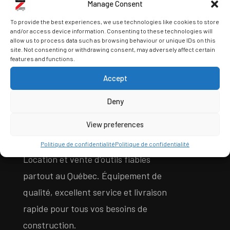
Manage Consent
To provide the best experiences, we use technologies like cookies to store
and/or access device information. Consenting to these technologies will
allow us to process data such as browsing behaviour or unique IDs on this
site. Not consenting or withdrawing consent, may adversely affect certain
features and functions.
Accept
Deny
À PROPOS DE SAINT-ZOUTILS
View preferences
Politique de confidentialité
Politique de confidentialité
Location et vente d’outils fiables
partout au Québec. Équipement de
qualité, excellent service et livraison
rapide pour tous vos besoins de
construction.